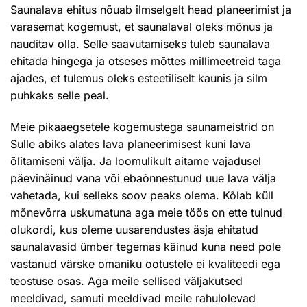
Saunalava ehitus nõuab ilmselgelt head planeerimist ja
varasemat kogemust, et saunalaval oleks mõnus ja
nauditav olla. Selle saavutamiseks tuleb saunalava
ehitada hingega ja otseses mõttes millimeetreid taga
ajades, et tulemus oleks esteetiliselt kaunis ja silm
puhkaks selle peal.
Meie pikaaegsetele kogemustega saunameistrid on
Sulle abiks alates lava planeerimisest kuni lava
õlitamiseni välja. Ja loomulikult aitame vajadusel
päevinäinud vana või ebaõnnestunud uue lava välja
vahetada, kui selleks soov peaks olema. Kõlab küll
mõnevõrra uskumatuna aga meie töös on ette tulnud
olukordi, kus oleme uusarendustes äsja ehitatud
saunalavasid ümber tegemas käinud kuna need pole
vastanud värske omaniku ootustele ei kvaliteedi ega
teostuse osas. Aga meile sellised väljakutsed
meeldivad, samuti meeldivad meile rahulolevad