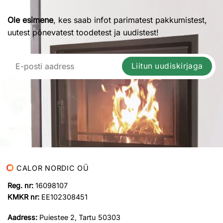
Ole esimene
, kes saab infot parimatest pakkumistest,
uutest põnevatest toodetest ja uudistest!
Liitun uudiskirjaga
CALOR NORDIC OÜ
Reg. nr:
16098107
KMKR nr:
EE102308451
Aadress:
Puiestee 2, Tartu 50303