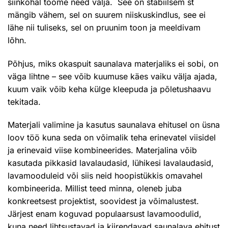
siinkohal toome need välja. See on stabiilsem st
mängib vähem, sel on suurem niiskuskindlus, see ei
lähe nii tuliseks, sel on pruunim toon ja meeldivam
lõhn.
Põhjus, miks okaspuit saunalava materjaliks ei sobi, on
väga lihtne – see võib kuumuse käes vaiku välja ajada,
kuum vaik võib keha külge kleepuda ja põletushaavu
tekitada.
Materjali valimine ja kasutus saunalava ehitusel on üsna
loov töö kuna seda on võimalik teha erinevatel viisidel
ja erinevaid viise kombineerides. Materjalina võib
kasutada pikkasid lavalaudasid, lühikesi lavalaudasid,
lavamooduleid või siis neid hoopistükkis omavahel
kombineerida. Millist teed minna, oleneb juba
konkreetsest projektist, soovidest ja võimalustest.
Järjest enam koguvad populaarsust lavamoodulid,
kuna need lihtsustavad ja kiirendavad saunalava ehitust