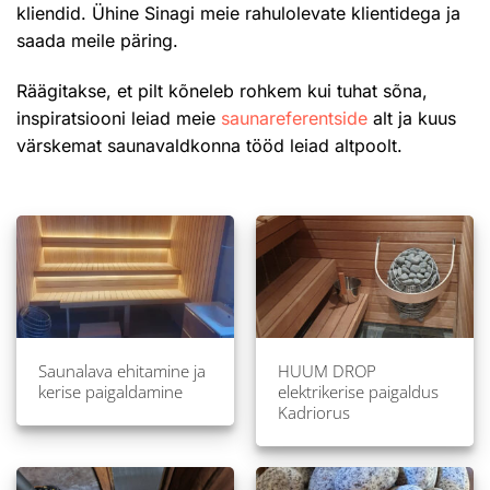
kliendid. Ühine Sinagi meie rahulolevate klientidega ja
saada meile päring.
Räägitakse, et pilt kõneleb rohkem kui tuhat sõna,
inspiratsiooni leiad meie
saunareferentside
alt ja kuus
värskemat saunavaldkonna tööd leiad altpoolt.
Saunalava ehitamine ja
HUUM DROP
kerise paigaldamine
elektrikerise paigaldus
Kadriorus