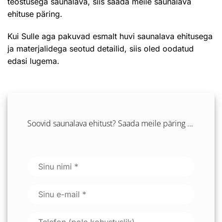
teostusega saunalava, siis saada meile saunalava
ehituse päring.
Kui Sulle aga pakuvad esmalt huvi saunalava ehitusega
ja materjalidega seotud detailid, siis oled oodatud
edasi lugema.
Soovid saunalava ehitust? Saada meile päring …