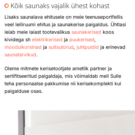
Kõik saunaks vajalik ühest kohast
Lisaks saunalava ehitusele on meie teenuseportfellis
veel leiliruumi ehitus ja saunakerise paigaldus. Ühtlasi
leiab meie laiast tootevalikus
saunakerised
koos
kividega sh
elektrikerised
ja
puukerised
,
moodulkorstnad
ja
suitsutorud
,
juhtpuldid
ja erinevad
saunatarvikud
.
Oleme mitmete kerisetootjate ametlik partner ja
sertifitseeritud paigaldaja, mis võimaldab meil Sulle
teha personaalse pakkumise nii kerisekomplekti kui
paigalduse osas.