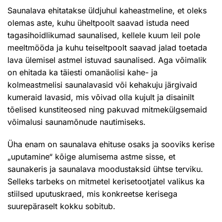
Saunalava ehitatakse üldjuhul kaheastmeline, et oleks
olemas aste, kuhu üheltpoolt saavad istuda need
tagasihoidlikumad saunalised, kellele kuum leil pole
meeltmööda ja kuhu teiseltpoolt saavad jalad toetada
lava ülemisel astmel istuvad saunalised. Aga võimalik
on ehitada ka täiesti omanäolisi kahe- ja
kolmeastmelisi saunalavasid või kehakuju järgivaid
kumeraid lavasid, mis võivad olla kujult ja disainilt
tõelised kunstiteosed ning pakuvad mitmekülgsemaid
võimalusi saunamõnude nautimiseks.
Üha enam on saunalava ehituse osaks ja sooviks kerise
„uputamine“ kõige alumisema astme sisse, et
saunakeris ja saunalava moodustaksid ühtse terviku.
Selleks tarbeks on mitmetel kerisetootjatel valikus ka
stiilsed uputuskraed, mis konkreetse kerisega
suurepäraselt kokku sobitub.