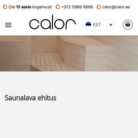
Skip
Üle
10 aasta
kogemust!
+372 5886 6886
calor@calor.ee
to
content
EST
Saunalava ehitus