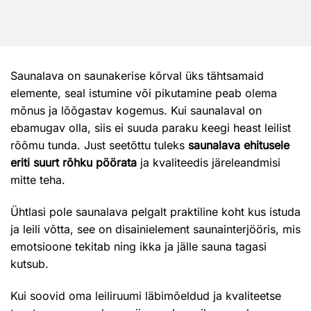
Saunalava on saunakerise kõrval üks tähtsamaid
elemente, seal istumine või pikutamine peab olema
mõnus ja lõõgastav kogemus. Kui saunalaval on
ebamugav olla, siis ei suuda paraku keegi heast leilist
rõõmu tunda. Just seetõttu tuleks
saunalava ehitusele
eriti suurt rõhku pöörata
ja kvaliteedis järeleandmisi
mitte teha.
Ühtlasi pole saunalava pelgalt praktiline koht kus istuda
ja leili võtta, see on disainielement saunainterjööris, mis
emotsioone tekitab ning ikka ja jälle sauna tagasi
kutsub.
Kui soovid oma leiliruumi läbimõeldud ja kvaliteetse