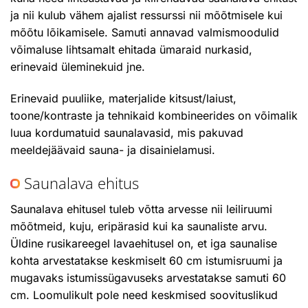
ja nii kulub vähem ajalist ressurssi nii mõõtmisele kui
mõõtu lõikamisele. Samuti annavad valmismoodulid
võimaluse lihtsamalt ehitada ümaraid nurkasid,
erinevaid üleminekuid jne.
Erinevaid puuliike, materjalide kitsust/laiust,
toone/kontraste ja tehnikaid kombineerides on võimalik
luua kordumatuid saunalavasid, mis pakuvad
meeldejäävaid sauna- ja disainielamusi.
Saunalava ehitus
Saunalava ehitusel tuleb võtta arvesse nii leiliruumi
mõõtmeid, kuju, eripärasid kui ka saunaliste arvu.
Üldine rusikareegel lavaehitusel on, et iga saunalise
kohta arvestatakse keskmiselt 60 cm istumisruumi ja
mugavaks istumissügavuseks arvestatakse samuti 60
cm. Loomulikult pole need keskmised soovituslikud