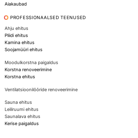
Aiakaubad
PROFESSIONAALSED TEENUSED
Ahju ehitus
Pliidi ehitus
Kamina ehitus
Soojamüüri ehitus
Moodulkorstna paigaldus
Korstna renoveerimine
Korstna ehitus
Ventilatsioonilõõride renoveerimine
Sauna ehitus
Leiliruumi ehitus
Saunalava ehitus
Kerise paigaldus