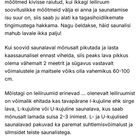
mõõtmed kivisse raiutud, kui ikkagi leiliruum
soovituslikke mõõtmeid välja ei anna ja saunatamise
isu suur on, siis saab ju alati ka tagasihoidlikemate
tingimustega hakkama. Nagu öeldakse, häid saunalisi
mahub lavale ikka palju!
Kui soovid saunalaval mõnusalt pikutada ja lasta
kaassaunalisel ennast vihelda, siis peaks lava pikkus
olema vähemalt 2 meetrit ja sügavus vastavalt
võimalustele ja maitsele võiks olla vahemikus 60-100
cm.
Mõistagi on leiliruumid erinevad … olenevalt leiliruumist
on võimalik ehitada kas tavapärane I-kujuline ehk sirge
lava, L-kujuline või U-kujuline saunalava, kus saab
mõnusalt lamada suisa 2-3 inimest. L- ja U-kujulised
saunalavad pakuvad ka paremat suhtlemisvõimalust ja
silmsidet teiste saunalistega.