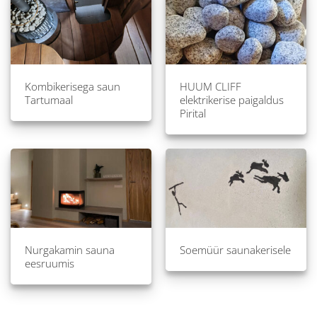
Kombikerisega saun
HUUM CLIFF
Tartumaal
elektrikerise paigaldus
Pirital
Nurgakamin sauna
Soemüür saunakerisele
eesruumis