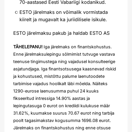
70-aastased Eesti Vabariigi kodanikud.
ESTO järelmaks on võimalik vormistada
kiirelt ja mugavalt ka juriidilisele isikule.
ESTO järelmaksu pakub ja haldab ESTO AS
TÄHELEPANU!
Iga järelmaks on finantskohustus.
Enne järelmaksulepingu sõlmimist tutvuge vastava
teenuse tingimustega ning vajadusel konsulteerige
asjatundjaga. Iga finantsotsusega kaasnevad riskid
ja kohustused, mistõttu palume laenutoodete
tarbimise vajadus hoolikalt läbi mõelda. Näiteks
1290-eurose laenusumma puhul 24 kuuks
fikseeritud intressiga 14.90% aastas ja
lepingutasuga 0 eurot on krediidi kulukuse määr
31.62%, kuumakse suurus 70.67 eurot ning tarbija
poolt tagasimakstav kogusumma 1696.08 eurot.
Järelmaks on finantskohustus ning enne otsuse