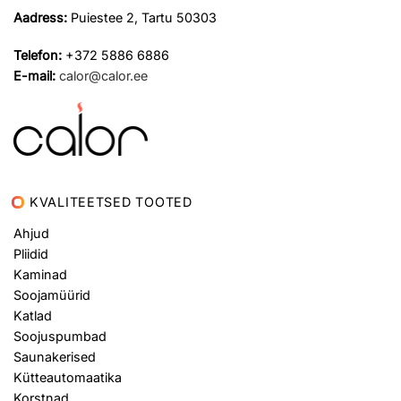
Aadress:
Puiestee 2, Tartu 50303
Telefon:
+372 5886 6886
E-mail:
calor@calor.ee
KVALITEETSED TOOTED
Ahjud
Pliidid
Kaminad
Soojamüürid
Katlad
Soojuspumbad
Saunakerised
Kütteautomaatika
Korstnad