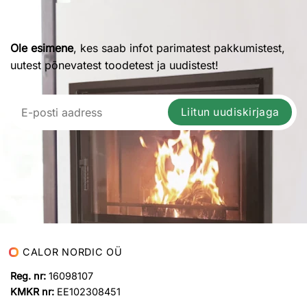
Ole esimene
, kes saab infot parimatest pakkumistest,
uutest põnevatest toodetest ja uudistest!
Liitun uudiskirjaga
CALOR NORDIC OÜ
Reg. nr:
16098107
KMKR nr:
EE102308451