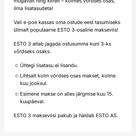
mugavalt ning kiirelt – kolmes võrdses osas,
ilma lisatasudeta!
Vali e-poe kassas oma ostude eest tasumiseks
ülimalt populaarne ESTO 3-osaline makseviis!
ESTO 3 aitab jagada ostusumma kuni 3-ks
võrdseks osaks.
Ühtegi lisatasu ei lisandu.
Lihtsalt kolm võrdses osas makset, kolme
kuu jooksul.
Esimene makse on alles järgmise kuu 15.
kuupäeval.
ESTO 3 makseviisi pakub ja haldab ESTO AS.