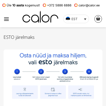
Skip
Üle
10 aasta
kogemust!
+372 5886 6886
calor@calor.ee
to
content
EST
ESTO järelmaks