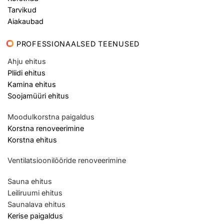
Tarvikud
Aiakaubad
PROFESSIONAALSED TEENUSED
Ahju ehitus
Pliidi ehitus
Kamina ehitus
Soojamüüri ehitus
Moodulkorstna paigaldus
Korstna renoveerimine
Korstna ehitus
Ventilatsioonilõõride renoveerimine
Sauna ehitus
Leiliruumi ehitus
Saunalava ehitus
Kerise paigaldus