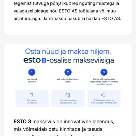
tegemist tutvuge põhjalikult lepingutingimustega ja
vajadusel pidage nõu ESTO AS töötajaga või muu
asjatundjaga. Järelmaksu pakub ja haldab ESTO AS.
ESTO 3
makseviis on innovatiivne lahendus,
mis võimaldab ostu kinnitada ja tasuda