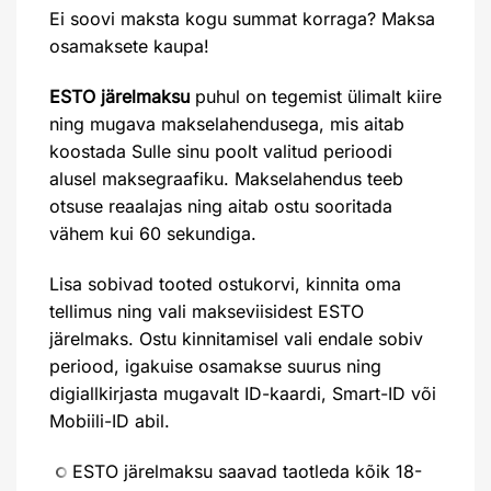
Ei soovi maksta kogu summat korraga? Maksa
osamaksete kaupa!
ESTO järelmaksu
puhul on tegemist ülimalt kiire
ning mugava makselahendusega, mis aitab
koostada Sulle sinu poolt valitud perioodi
alusel maksegraafiku. Makselahendus teeb
otsuse reaalajas ning aitab ostu sooritada
vähem kui 60 sekundiga.
Lisa sobivad tooted ostukorvi, kinnita oma
tellimus ning vali makseviisidest ESTO
järelmaks. Ostu kinnitamisel vali endale sobiv
periood, igakuise osamakse suurus ning
digiallkirjasta mugavalt ID-kaardi, Smart-ID või
Mobiili-ID abil.
ESTO järelmaksu saavad taotleda kõik 18-