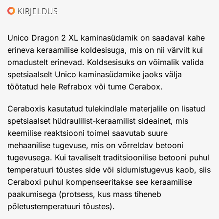
KIRJELDUS
Unico Dragon 2 XL kaminasüdamik on saadaval kahe
erineva keraamilise koldesisuga, mis on nii värvilt kui
omadustelt erinevad. Koldsesisuks on võimalik valida
spetsiaalselt Unico kaminasüdamike jaoks välja
töötatud hele Refrabox või tume Cerabox.
Ceraboxis kasutatud tulekindlale materjalile on lisatud
spetsiaalset hüdraulilist-keraamilist sideainet, mis
keemilise reaktsiooni toimel saavutab suure
mehaanilise tugevuse, mis on võrreldav betooni
tugevusega. Kui tavaliselt traditsioonilise betooni puhul
temperatuuri tõustes side või sidumistugevus kaob, siis
Ceraboxi puhul kompenseeritakse see keraamilise
paakumisega (protsess, kus mass tiheneb
põletustemperatuuri tõustes).