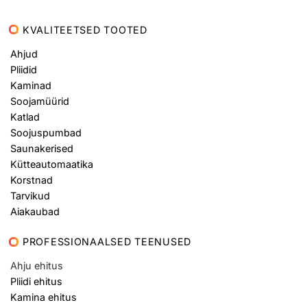
KVALITEETSED TOOTED
Ahjud
Pliidid
Kaminad
Soojamüürid
Katlad
Soojuspumbad
Saunakerised
Kütteautomaatika
Korstnad
Tarvikud
Aiakaubad
PROFESSIONAALSED TEENUSED
Ahju ehitus
Pliidi ehitus
Kamina ehitus