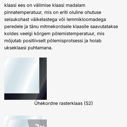
klaasi ees on välimise klaasi madalam
pinnatemperatuur, mis on eriti oluline ohutuse
seisukohast väikelastega või lemmikloomadega
peredele ja tänu mitmekordsele klaasile saavutatakse
koldes veelgi kõrgem põlemistemperatuur, mis
mõjutab positiivselt põlemisprotsessi ja hoiab
ukseklaasi puhtamana.
Ühekordne rasterklaas (S2)