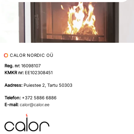
CALOR NORDIC OÜ
Reg. nr:
16098107
KMKR nr:
EE102308451
Aadress:
Puiestee 2, Tartu 50303
Telefon:
+372 5886 6886
E-mail:
calor@calor.ee