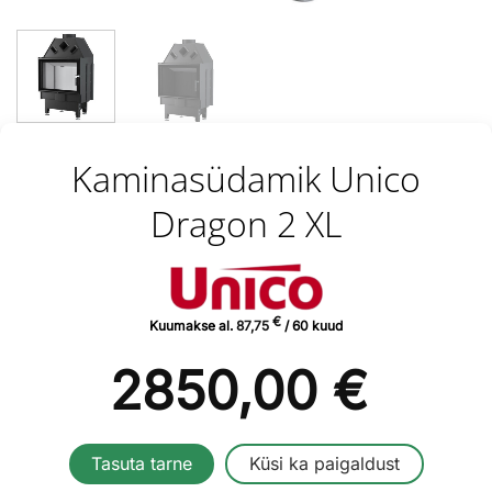
Kaminasüdamik Unico
Dragon 2 XL
€
Kuumakse al.
87,75
/ 60 kuud
2850,00
€
Tasuta tarne
Küsi ka paigaldust