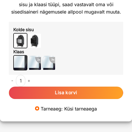
sisu ja klaasi tüüpi, saad vastavalt oma või
sisedisaineri nägemusele allpool mugavalt muuta.
Kolde sisu
Klaas
Kaminasüdamik Unico Dragon 2 XL kogus
Lisa korvi
Tarneaeg: Küsi tarneaega