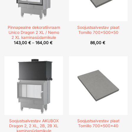
Pinnapealne dekoratiivraam
Soojustsalvestav plaat
Unico Dragon 2 XL / Nemo
Tomillo 700x500x50
2 XL kaminasüdamikule
Price
143,00
€
–
164,00
€
86,00
€
range:
143,00 €
through
164,00 €
Soojustsalvestav AKUBOX
Soojustsalvestav plaat
Dragon 2, 2 XL, 2B, 2B XL
Tomillo 700x500x40
kaminasüdamikule