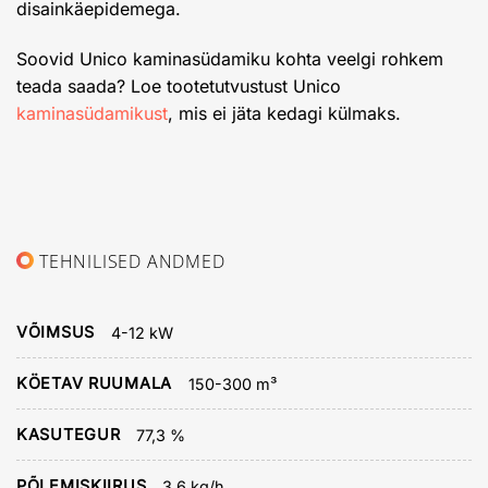
disainkäepidemega.
Soovid Unico kaminasüdamiku kohta veelgi rohkem
teada saada? Loe tootetutvustust Unico
kaminasüdamikust
, mis ei jäta kedagi külmaks.
TEHNILISED ANDMED
VÕIMSUS
4-12 kW
KÖETAV RUUMALA
150-300 m³
KASUTEGUR
77,3 %
PÕLEMISKIIRUS
3,6 kg/h