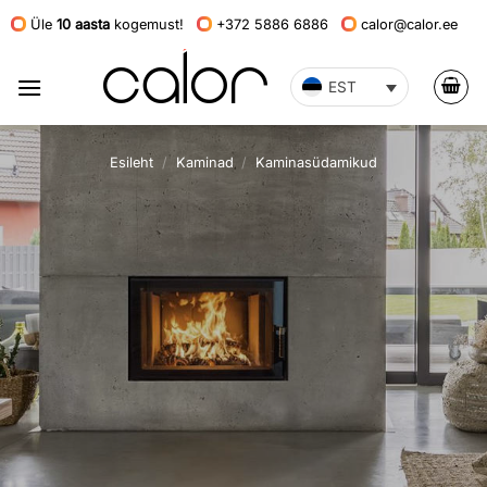
Skip
Üle
10 aasta
kogemust!
+372 5886 6886
calor@calor.ee
to
content
EST
Esileht
/
Kaminad
/
Kaminasüdamikud