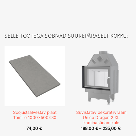
SELLE TOOTEGA SOBIVAD SUUREPÄRASELT KOKKU:
Soojustsalvestav plaat
Süvistatav dekoratiivraam
Tomillo 1000x500x30
Unico Dragon 2 XL
kaminasüdamikule
Price
74,00
€
188,00
€
–
235,00
€
range:
188,00 