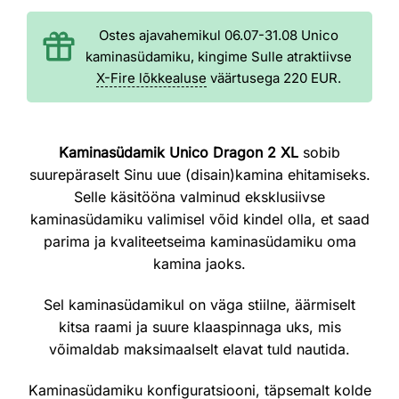
Ostes ajavahemikul 06.07-31.08 Unico
kaminasüdamiku, kingime Sulle atraktiivse
X-Fire lõkkealuse
väärtusega 220 EUR.
Kaminasüdamik Unico Dragon 2 XL
sobib
suurepäraselt Sinu uue (disain)kamina ehitamiseks.
Selle käsitööna valminud eksklusiivse
kaminasüdamiku valimisel võid kindel olla, et saad
parima ja kvaliteetseima kaminasüdamiku oma
kamina jaoks.
Sel kaminasüdamikul on väga stiilne, äärmiselt
kitsa raami ja suure klaaspinnaga uks, mis
võimaldab maksimaalselt elavat tuld nautida.
Kaminasüdamiku konfiguratsiooni, täpsemalt kolde