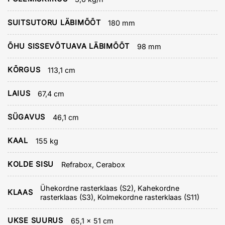
SUITSUTORU LÄBIMÕÕT
180 mm
ÕHU SISSEVÕTUAVA LÄBIMÕÕT
98 mm
KÕRGUS
113,1 cm
LAIUS
67,4 cm
SÜGAVUS
46,1 cm
KAAL
155 kg
KOLDE SISU
Refrabox, Cerabox
Ühekordne rasterklaas (S2), Kahekordne
KLAAS
rasterklaas (S3), Kolmekordne rasterklaas (S11)
UKSE SUURUS
65,1 x 51 cm