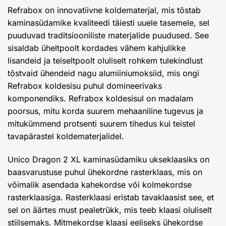
Refrabox on innovatiivne koldematerjal, mis tõstab
kaminasüdamike kvaliteedi täiesti uuele tasemele, sel
puuduvad traditsiooniliste materjalide puudused. See
sisaldab üheltpoolt kordades vähem kahjulikke
lisandeid ja teiseltpoolt oluliselt rohkem tulekindlust
tõstvaid ühendeid nagu alumiiniumoksiid, mis ongi
Refrabox koldesisu puhul domineerivaks
komponendiks. Refrabox koldesisul on madalam
poorsus, mitu korda suurem mehaaniline tugevus ja
mitukümmend protsenti suurem tihedus kui teistel
tavapärastel koldematerjalidel.
Unico Dragon 2 XL kaminasüdamiku ukseklaasiks on
baasvarustuse puhul ühekordne rasterklaas, mis on
võimalik asendada kahekordse või kolmekordse
rasterklaasiga. Rasterklaasi eristab tavaklaasist see, et
sel on äärtes must pealetrükk, mis teeb klaasi oluliselt
stiilsemaks. Mitmekordse klaasi eeliseks ühekordse