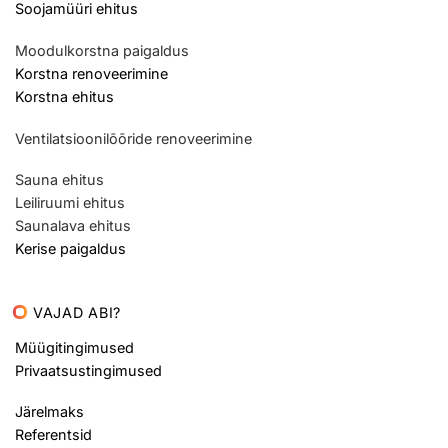
Soojamüüri ehitus
Moodulkorstna paigaldus
Korstna renoveerimine
Korstna ehitus
Ventilatsioonilõõride renoveerimine
Sauna ehitus
Leiliruumi ehitus
Saunalava ehitus
Kerise paigaldus
VAJAD ABI?
Müügitingimused
Privaatsustingimused
Järelmaks
Referentsid