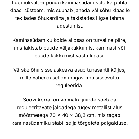
Loomulikult ei puudu kaminasüdamikuld ka puhta
klaasi süsteem, mis suunab jaheda välisõhu klaasile
tekitades õhukardina ja takistades liigse tahma
ladestumist.
Kaminasüdamiku kolde allosas on turvaline piire,
mis takistab puude väljakukkumist kaminast või
puude kukkumist vastu klaasi.
Värske õhu sisselaskeava asub tuhasahtli küljes,
mille vahendusel on mugav õhu sissevõttu
reguleerida.
Soovi korral on võimalik juurde soetada
reguleeritavate jalgadega tugev metallist alus
mõõtmetega 70 x 40 x 38,3 cm, mis tagab
kaminasüdamiku stabiilse ja tõrgeteta paigalduse.