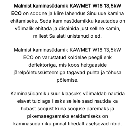
Malmist kaminasüdamik KAWMET W16 13,5kW
ECO
on soodne ja kiire lahendus Sinu uue kamina
ehitamiseks. Seda kaminasüdamikku kasutades on
võimalik ehitada ja disainida just selline kamin,
millest Sa alati unistanud oled.
Malmist kaminasüdamik KAWMET W16 13,5kW
ECO on varustatud koldelae peegli ehk
deflektoriga, mis koos heitgaaside
järelpõletussüsteemiga tagavad puhta ja tõhusa
põlemise.
Kaminasüdamiku suur klaasuks võimaldab nautida
elavat tuld aga lisaks sellele saad nautida ka
hubast soojust kuna soojuse paremaks ja
pikemaaegsemaks eraldamiseks on
kaminasüdamiku pinnal tihedalt asetsevad ribid.