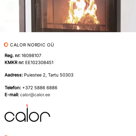
CALOR NORDIC OÜ
Reg. nr:
16098107
KMKR nr:
EE102308451
Aadress:
Puiestee 2, Tartu 50303
Telefon:
+372 5886 6886
E-mail:
calor@calor.ee