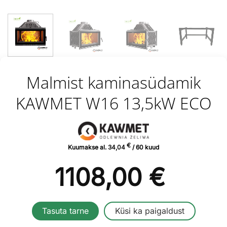
Malmist kaminasüdamik
KAWMET W16 13,5kW ECO
€
Kuumakse al.
34,04
/ 60 kuud
1108,00
€
Tasuta tarne
Küsi ka paigaldust