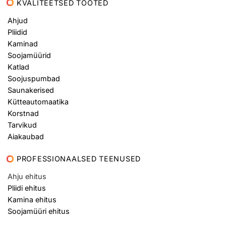
KVALITEETSED TOOTED
Ahjud
Pliidid
Kaminad
Soojamüürid
Katlad
Soojuspumbad
Saunakerised
Kütteautomaatika
Korstnad
Tarvikud
Aiakaubad
PROFESSIONAALSED TEENUSED
Ahju ehitus
Pliidi ehitus
Kamina ehitus
Soojamüüri ehitus