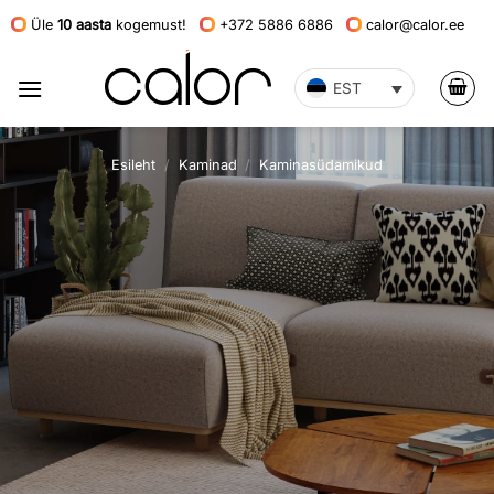
Skip
Üle
10 aasta
kogemust!
+372 5886 6886
calor@calor.ee
to
content
EST
Esileht
/
Kaminad
/
Kaminasüdamikud