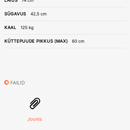
LAIUS
74 cm
SÜGAVUS
42,5 cm
KAAL
125 kg
KÜTTEPUUDE PIKKUS (MAX)
60 cm
FAILID
Joonis