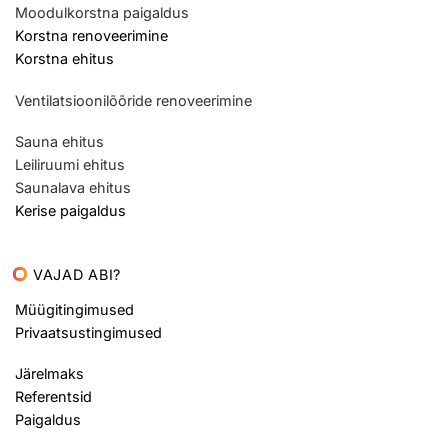
Moodulkorstna paigaldus
Korstna renoveerimine
Korstna ehitus
Ventilatsioonilõõride renoveerimine
Sauna ehitus
Leiliruumi ehitus
Saunalava ehitus
Kerise paigaldus
VAJAD ABI?
Müügitingimused
Privaatsustingimused
Järelmaks
Referentsid
Paigaldus