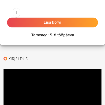
Malmist kaminasüdamik KAWMET W16 13,5kW ECO kogus
Lisa korvi
Tarneaeg: 5-8 tööpäeva
KIRJELDUS