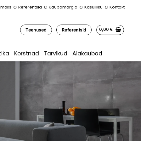
lmaks
Referentsid
Kaubamärgid
Kasulikku
Kontakt
0,00
€
Teenused
Referentsid
ika
Korstnad
Tarvikud
Aiakaubad