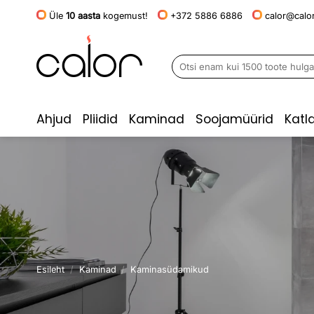
Skip
Üle
10 aasta
kogemust!
+372 5886 6886
calor@calor
to
content
Otsi:
Ahjud
Pliidid
Kaminad
Soojamüürid
Katl
Esileht
/
Kaminad
/
Kaminasüdamikud