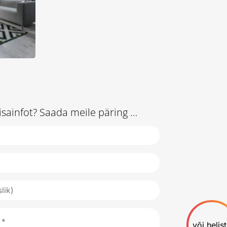
isainfot? Saada meile päring …
või helis