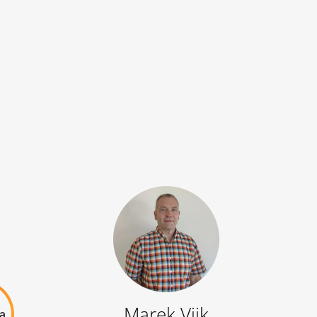
Marek Viik
ta