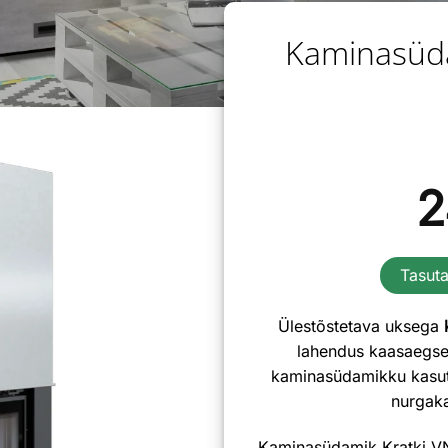
Kaminasüda
2
Tasuta
Ülestõstetava uksega
k
lahendus kaasaegse
kaminasüdamikku kasutad
nurgaka
Kaminasüdamik Kratki VN 