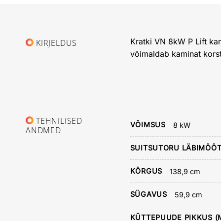
Kratki VN 8kW P Lift ka
KIRJELDUS
võimaldab kaminat korst
TEHNILISED
VÕIMSUS
8 kW
ANDMED
SUITSUTORU LÄBIMÕÕ
KÕRGUS
138,9 cm
SÜGAVUS
59,9 cm
KÜTTEPUUDE PIKKUS (