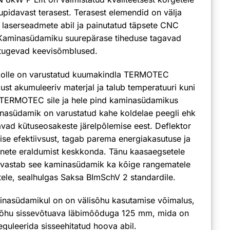
upidavast terasest. Terasest elemendid on välja
 laserseadmete abil ja painutatud täpsete CNC
Kaminasüdamiku suurepärase tiheduse tagavad
tugevad keevisõmblused.
olle on varustatud kuumakindla TERMOTEC
st akumuleeriv materjal ja talub temperatuuri kuni
 TERMOTEC sile ja hele pind kaminasüdamikus
inasüdamik on varustatud kahe koldelae peegli ehk
avad kütuseosakeste järelpõlemise eest. Deflektor
ise efektiivsust, tagab parema energiakasutuse ja
inete eraldumist keskkonda. Tänu kaasaegsetele
le vastab see kaminasüdamik ka kõige rangematele
ele, sealhulgas Saksa BImSchV 2 standardile.
inasüdamikul on on välisõhu kasutamise võimalus,
s õhu sissevõtuava läbimõõduga 125 mm, mida on
eguleerida sisseehitatud hoova abil.