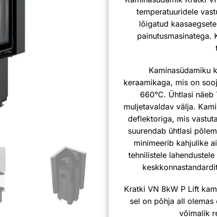
temperatuuridele vast
lõigatud kaasaegsete
painutusmasinatega. 
Kaminasüdamiku k
keraamikaga, mis on sooju
660°C. Ühtlasi näeb
muljetavaldav välja. Kam
deflektoriga, mis vastut
suurendab ühtlasi põlem
minimeerib kahjulike a
tehnilistele lahenduste
keskkonnastandardit
Kratki VN 8kW P Lift kam
sel on põhja all olema
võimalik r