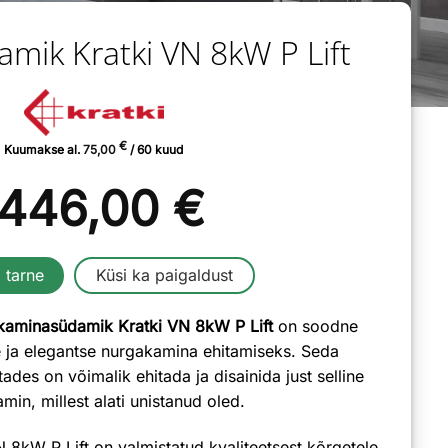
mik Kratki VN 8kW P Lift
€
Kuumakse al.
75,00
/ 60 kuud
446,00
€
 tarne
Küsi ka paigaldust
aminasüdamik Kratki VN 8kW P Lift
on soodne
 ja elegantse nurgakamina ehitamiseks. Seda
es on võimalik ehitada ja disainida just selline
min, millest alati unistanud oled.
8kW P Lift on valmistatud kvaliteetsest kõrgetele