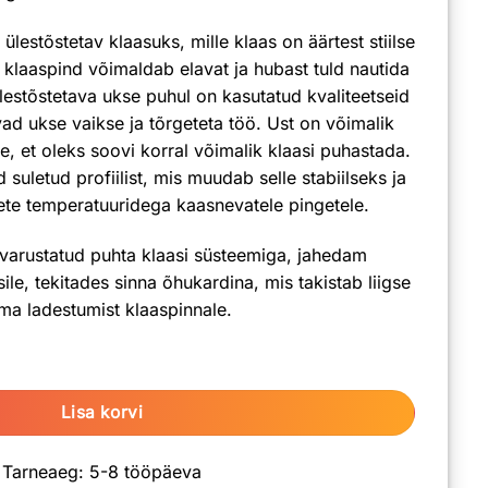
lestõstetav klaasuks, mille klaas on äärtest stiilse
 klaaspind võimaldab elavat ja hubast tuld nautida
lestõstetava ukse puhul on kasutatud kvaliteetseid
d ukse vaikse ja tõrgeteta töö. Ust on võimalik
e, et oleks soovi korral võimalik klaasi puhastada.
suletud profiilist, mis muudab selle stabiilseks ja
te temperatuuridega kaasnevatele pingetele.
arustatud puhta klaasi süsteemiga, jahedam
ile, tekitades sinna õhukardina, mis takistab liigse
ma ladestumist klaaspinnale.
W P Lift kogus
Lisa korvi
Tarneaeg: 5-8 tööpäeva