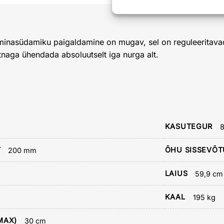
minasüdamiku paigaldamine on mugav, sel on reguleeritavad j
naga ühendada absoluutselt iga nurga alt.
KASUTEGUR
T
ÕHU SISSEVÕT
200 mm
LAIUS
59,9 cm
KAAL
195 kg
MAX)
30 cm