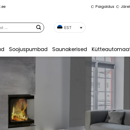
Paigaldus
Järe
.ee
EST
ad
Soojuspumbad
Saunakerised
Kütteautomaat