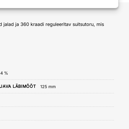
alad ja 360 kraadi reguleeritav suitsutoru, mis
84 %
UAVA LÄBIMÕÕT
125 mm