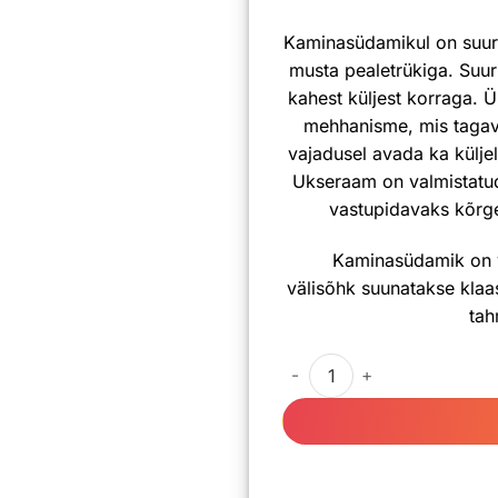
Kaminasüdamikul on suur ü
musta pealetrükiga. Suur
kahest küljest korraga. Ü
mehhanisme, mis tagava
vajadusel avada ka küljel
Ukseraam on valmistatud 
vastupidavaks kõrge
Kaminasüdamik on v
välisõhk suunatakse klaas
tah
Kaminasüdamik Kratki VN 8k