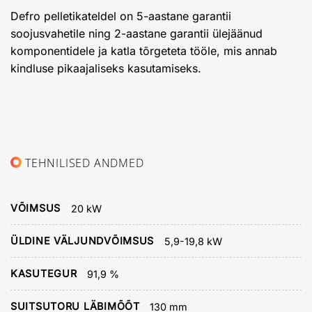
Defro pelletikateldel on 5-aastane garantii
soojusvahetile ning 2-aastane garantii ülejäänud
komponentidele ja katla tõrgeteta tööle, mis annab
kindluse pikaajaliseks kasutamiseks.
TEHNILISED ANDMED
VÕIMSUS
20 kW
ÜLDINE VÄLJUNDVÕIMSUS
5,9-19,8 kW
KASUTEGUR
91,9 %
SUITSUTORU LÄBIMÕÕT
130 mm