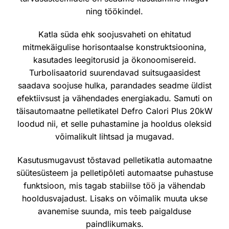
ning töökindel.
Katla süda ehk soojusvaheti on ehitatud
mitmekäigulise horisontaalse konstruktsioonina,
kasutades leegitorusid ja ökonoomisereid.
Turbolisaatorid suurendavad suitsugaasidest
saadava soojuse hulka, parandades seadme üldist
efektiivsust ja vähendades energiakadu. Samuti on
täisautomaatne pelletikatel Defro Calori Plus 20kW
loodud nii, et selle puhastamine ja hooldus oleksid
võimalikult lihtsad ja mugavad.
Kasutusmugavust tõstavad pelletikatla automaatne
süütesüsteem ja pelletipõleti automaatse puhastuse
funktsioon, mis tagab stabiilse töö ja vähendab
hooldusvajadust. Lisaks on võimalik muuta ukse
avanemise suunda, mis teeb paigalduse
paindlikumaks.