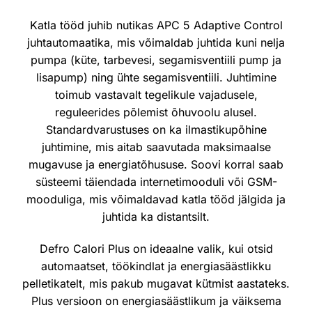
Katla tööd juhib nutikas APC 5 Adaptive Control
juhtautomaatika, mis võimaldab juhtida kuni nelja
pumpa (küte, tarbevesi, segamisventiili pump ja
lisapump) ning ühte segamisventiili. Juhtimine
toimub vastavalt tegelikule vajadusele,
reguleerides põlemist õhuvoolu alusel.
Standardvarustuses on ka ilmastikupõhine
juhtimine, mis aitab saavutada maksimaalse
mugavuse ja energiatõhususe. Soovi korral saab
süsteemi täiendada internetimooduli või GSM-
mooduliga, mis võimaldavad katla tööd jälgida ja
juhtida ka distantsilt.
Defro Calori Plus on ideaalne valik, kui otsid
automaatset, töökindlat ja energiasäästlikku
pelletikatelt, mis pakub mugavat kütmist aastateks.
Plus versioon on energiasäästlikum ja väiksema