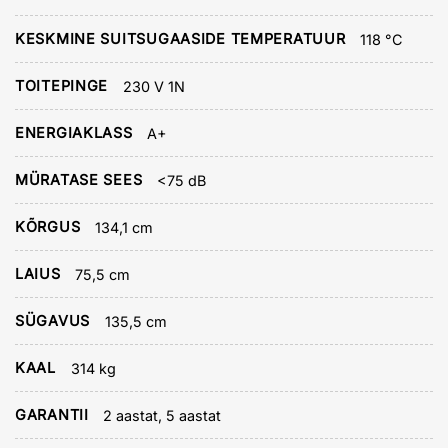
KESKMINE SUITSUGAASIDE TEMPERATUUR
118 °C
TOITEPINGE
230 V 1N
ENERGIAKLASS
A+
MÜRATASE SEES
<75 dB
KÕRGUS
134,1 cm
LAIUS
75,5 cm
SÜGAVUS
135,5 cm
KAAL
314 kg
GARANTII
2 aastat, 5 aastat