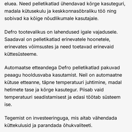
eluea. Need pelletikatlad ühendavad kõrge kasuteguri,
madala kütusekulu ja keskkonnasõbraliku töö ning
sobivad ka kõige nõudlikumale kasutajale.
Defro tootevalikus on lahendused igale vajadusele.
Saadaval on pelletikatlad erinevatele hoonetele,
erinevates võimsustes ja need toetavad erinevaid
küttesüsteeme.
Automaatse etteandega Defro pelletikatlad pakuvad
peaagu hooldusvaba kasutamist. Neil on automaatne
kütuse etteanne, täpne temperatuuri juhtimine, madal
hetimete tase ja kõrge kasutegur. Piisab vaid
temperatuuri seadistamisest ja edasi töötab süsteem
ise.
Tegemist on investeeringuga, mis aitab vähendada
küttekulusid ja parandada õhukvaliteeti.