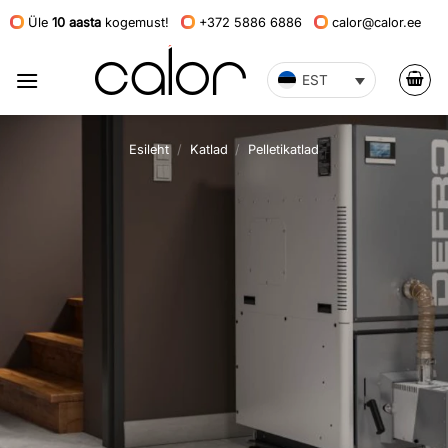
Skip
Üle
10 aasta
kogemust!
+372 5886 6886
calor@calor.ee
to
content
EST
Esileht
/
Katlad
/
Pelletikatlad