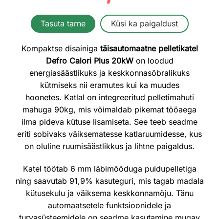
hind
price
Tasuta tarne
Küsi ka paigaldust
oli:
is:
Kompaktse disainiga
täisautomaatne pelletikatel
5558,00 €.
5003
Defro Calori Plus 20kW
on loodud
energiasäästlikuks ja keskkonnasõbralikuks
kütmiseks nii eramutes kui ka muudes
hoonetes. Katlal on integreeritud pelletimahuti
mahuga 90kg, mis võimaldab pikemat tööaega
ilma pideva kütuse lisamiseta. See teeb seadme
eriti sobivaks väiksematesse katlaruumidesse, kus
on oluline ruumisäästlikkus ja lihtne paigaldus.
Katel töötab 6 mm läbimõõduga puidupelletiga
ning saavutab 91,9% kasuteguri, mis tagab madala
kütusekulu ja väiksema keskkonnamõju. Tänu
automaatsetele funktsioonidele ja
turvasüsteemidele on seadme kasutamine mugav