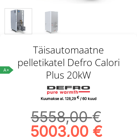
Täisautomaatne
pelletikatel Defro Calori
A+
Plus 20kW
€
Kuumakse al.
128,29
/ 60 kuud
5558,00
€
Algne
Curr
5003,00
€