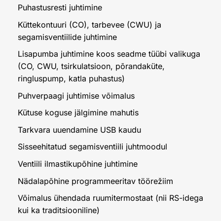
Puhastusresti juhtimine
Küttekontuuri (CO), tarbevee (CWU) ja
segamisventiilide juhtimine
Lisapumba juhtimine koos seadme tüübi valikuga
(CO, CWU, tsirkulatsioon, põrandaküte,
ringluspump, katla puhastus)
Puhverpaagi juhtimise võimalus
Kütuse koguse jälgimine mahutis
Tarkvara uuendamine USB kaudu
Sisseehitatud segamisventiili juhtmoodul
Ventiili ilmastikupõhine juhtimine
Nädalapõhine programmeeritav töörežiim
Võimalus ühendada ruumitermostaat (nii RS-idega
kui ka traditsiooniline)