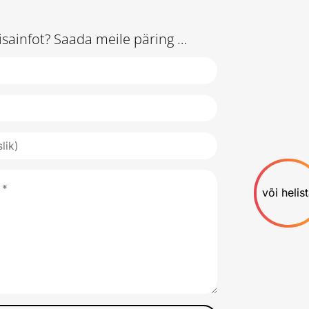
isainfot? Saada meile päring …
või helis