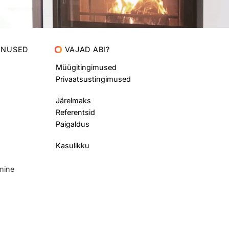
ENUSED
VAJAD ABI?
Müügitingimused
Privaatsustingimused
Järelmaks
Referentsid
Paigaldus
Kasulikku
imine