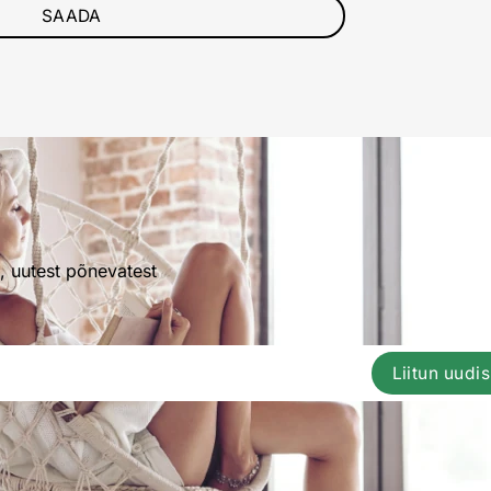
, uutest põnevatest
Liitun uudi