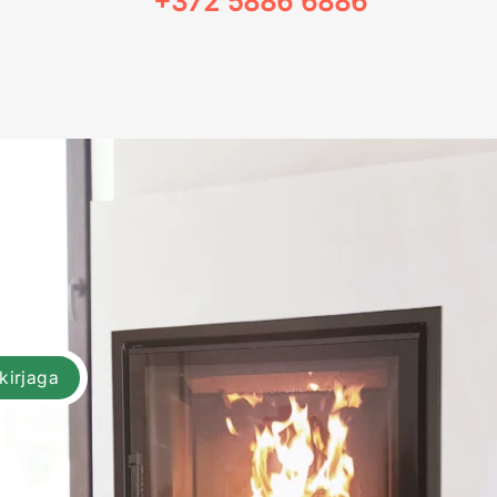
+372 5886 6886
skirjaga