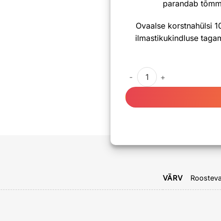
parandab tõmme
Ovaalse korstnahülsi 1
ilmastikukindluse taga
Ovaalse korstnahülsi 100x1
VÄRV
Roostev