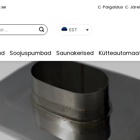
Paigaldus
Järe
.ee
EST
ad
Soojuspumbad
Saunakerised
Kütteautomaat