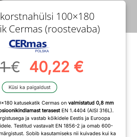
 korstnahülsi 100×180
ik Cermas (roostevaba)
Algne
Current
91
€
40,22
€
hind
price
Küsi ka paigaldust
oli:
is:
00×180 katusekatik Cermas on
valmistatud 0,8 mm
50,91 €.
40,22 €
osioonikindlamast terasest
EN 1.4404 (AISI 316L).
istusega ja vastab kõikidele Eestis ja Euroopa
idele. Testitud vastavalt EN 1856-2 ja omab 600-
gistust. Sobib kasutamiseks nii kuivades kui ka