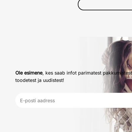
Ole esimene
, kes saab infot parimatest pakkumistest
toodetest ja uudistest!