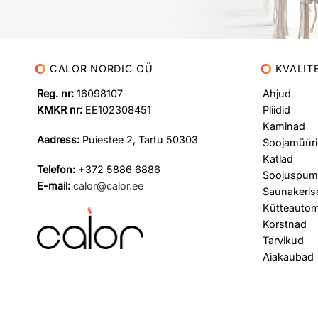
CALOR NORDIC OÜ
KVALIT
Reg. nr:
16098107
Ahjud
KMKR nr:
EE102308451
Pliidid
Kaminad
Aadress:
Puiestee 2, Tartu 50303
Soojamüüri
Katlad
Telefon:
+372 5886 6886
Soojuspum
E-mail:
calor@calor.ee
Saunakeris
Kütteautom
Korstnad
Tarvikud
Aiakaubad