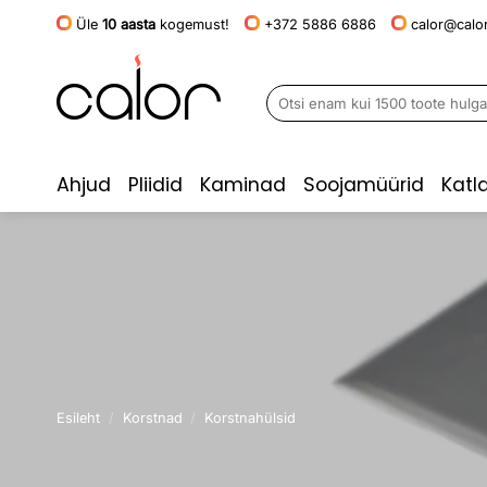
Skip
Üle
10 aasta
kogemust!
+372 5886 6886
calor@calor
to
content
Otsi:
Ahjud
Pliidid
Kaminad
Soojamüürid
Katl
Esileht
/
Korstnad
/
Korstnahülsid