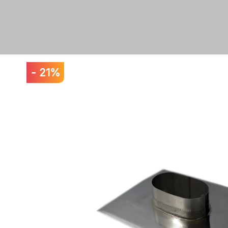
- 21%