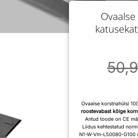
Ovaalse
katusekat
50,
Ovaalse korstnahülsi 1
roostevabast kõige korr
Antud toode on CE märg
Liidus kehtestatud norm
N1-W-Vm-L50080-G100 mär