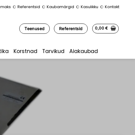
lmaks
Referentsid
Kaubamärgid
Kasulikku
Kontakt
0,00
€
Teenused
Referentsid
ika
Korstnad
Tarvikud
Aiakaubad