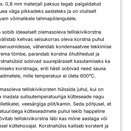
s. 0,8 mm materjali paksus tagab paigaldatud
uea väga pikkadeks aastateks ja on oluliselt
vam võimalikele tahmapõlengutele.
sobib ideaalselt olemasoleva telliskivikorstna
välistab kehvas seisukorras oleva korstna puhul
siseruumidesse, vähendab kondensaatvee tekkimise
rema tõmbe, parandab korstna õhutihedust ja
rstnahülsid sobivad suurepäraselt kasutamiseks ka
seks korstnaga, eriti hästi sobivad need sauna
eadmetele, mille temperatuur ei ületa 600°C.
masoleva telliskivikorsten hülssida juhul, kui on
ta madala suitsutemperatuuriga kütteseade nagu
lletikatel, veesärgiga pliit/kamin. Seda põhjusel, et
atuuridega kütteseadmete puhul tekib happeline
vitab telliskivikorstna läbi kas mõne aastaga või
esel küttehooajal. Korstnahülss kaitseb korstent ja