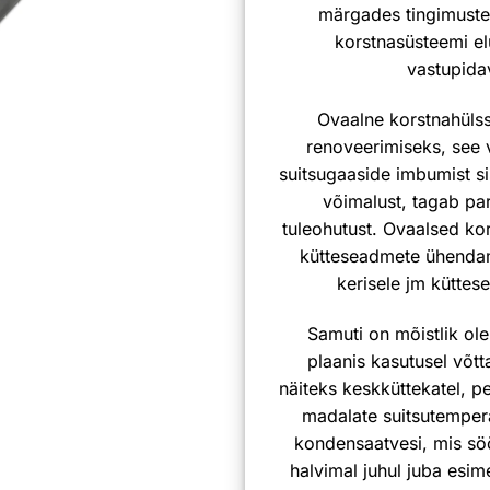
märgades tingimuste
korstnasüsteemi el
vastupida
Ovaalne korstnahülss 
renoveerimiseks, see 
suitsugaaside imbumist 
võimalust, tagab pa
tuleohutust. Ovaalsed ko
kütteseadmete ühendami
kerisele jm küttes
Samuti on mõistlik ole
plaanis kasutusel võt
näiteks keskküttekatel, pe
madalate suitsutemper
kondensaatvesi, mis söö
halvimal juhul juba esim