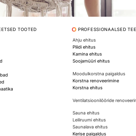
EETSED TOOTED
PROFESSIONAALSED TE
Ahju ehitus
Pliidi ehitus
Kamina ehitus
d
Soojamüüri ehitus
Moodulkorstna paigaldus
bad
Korstna renoveerimine
ed
Korstna ehitus
aatika
Ventilatsioonilõõride renoveer
Sauna ehitus
Leiliruumi ehitus
Saunalava ehitus
Kerise paigaldus