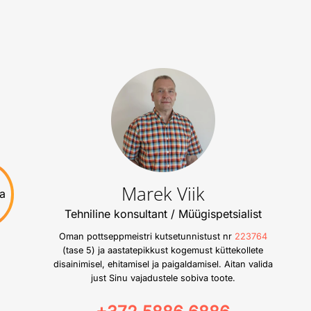
Marek Viik
ta
Tehniline konsultant / Müügispetsialist
Oman pottseppmeistri kutsetunnistust nr
223764
(tase 5) ja aastatepikkust kogemust küttekollete
disainimisel, ehitamisel ja paigaldamisel. Aitan valida
just Sinu vajadustele sobiva toote.