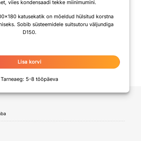
t, viies kondensaadi tekke miinimumini.
00×180 katusekatik on mõeldud hülsitud korstna
miseks. Sobib süsteemidele suitsutoru väljundiga
D150.
80 katusekatik Cermas (roostevaba) kogus
Lisa korvi
Tarneaeg: 5-8 tööpäeva
aba