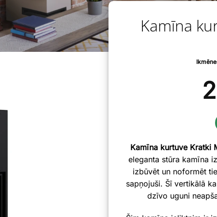
Kamīna kur
Ikmēne
2
Kamīna kurtuve Kratk
eleganta stūra kamīna iz
izbūvēt un noformēt ti
sapņojuši. Šī vertikālā k
dzīvo uguni neapša