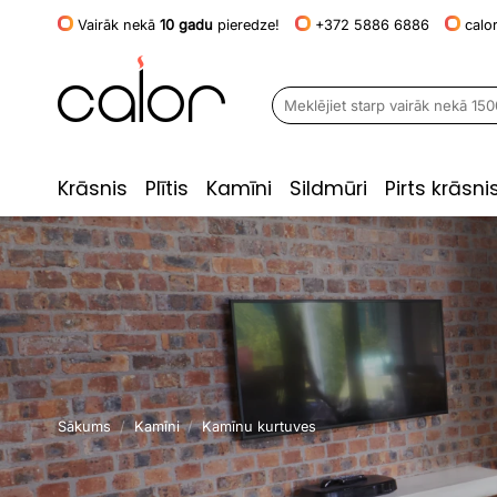
Skip
Vairāk nekā
10 gadu
pieredze!
+372 5886 6886
calo
to
content
Meklēt:
Krāsnis
Plītis
Kamīni
Sildmūri
Pirts krāsni
Sākums
/
Kamīni
/
Kamīnu kurtuves