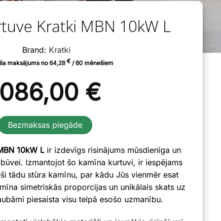
tuve Kratki MBN 10kW L
Brand:
Kratki
€
ša maksājums no
64,28
/ 60 mēnešiem
086,00
€
Bezmaksas piegāde
i MBN 10kW L
ir izdevīgs risinājums mūsdienīga un
būvei. Izmantojot šo kamīna kurtuvi, ir iespējams
eši tādu stūra kamīnu, par kādu Jūs vienmēr esat
amīna simetriskās proporcijas un unikālais skats uz
ubāmi piesaista visu telpā esošo uzmanību.