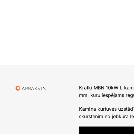
Kratki MBN 10kW L kamīna
APRAKSTS
mm, kuru iespējams regul
Kamīna kurtuves uzstādī
skurstenim no jebkura l