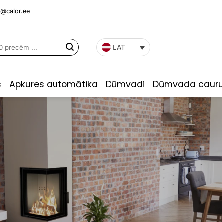
r@calor.ee
LAT
s
Apkures automātika
Dūmvadi
Dūmvada cauru