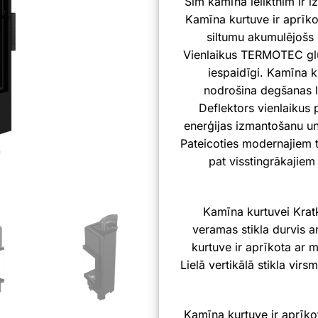
Šim kamīna ieliktnim ir iz
Kamīna kurtuve ir aprīk
siltumu akumulējošs 
Vienlaikus TERMOTEC glu
iespaidīgi. Kamīna k
nodrošina degšanas l
Deflektors vienlaikus 
enerģijas izmantošanu un
Pateicoties modernajiem t
pat visstingrākajiem
Kamīna kurtuvei Kratk
veramas stikla durvis a
kurtuve ir aprīkota ar 
Lielā vertikālā stikla vir
Kamīna kurtuve ir aprīkot