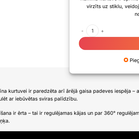
virzīts uz stiklu, vei
n
Kamīna kurtuve Kratki MBN
Pie
 kurtuvei ir paredzēta arī ārējā gaisa padeves iespēja – a
ēt ar iebūvētas sviras palīdzību.
šana ir ērta – tai ir regulējamas kājas un par 360° regulēj
eņķa.