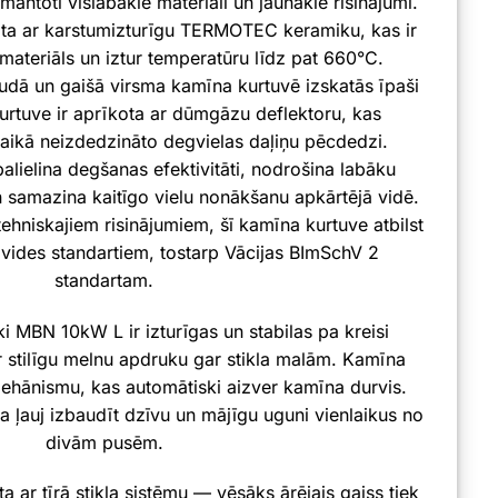
mantoti vislabākie materiāli un jaunākie risinājumi.
ota ar karstumizturīgu TERMOTEC keramiku, kas ir
materiāls un iztur temperatūru līdz pat 660°C.
dā un gaišā virsma kamīna kurtuvē izskatās īpaši
urtuve ir aprīkota ar dūmgāzu deflektoru, kas
aikā neizdedzināto degvielas daļiņu pēcdedzi.
palielina degšanas efektivitāti, nodrošina labāku
 samazina kaitīgo vielu nonākšanu apkārtējā vidē.
ehniskajiem risinājumiem, šī kamīna kurtuve atbilst
 vides standartiem, tostarp Vācijas BImSchV 2
standartam.
i MBN 10kW L ir izturīgas un stabilas pa kreisi
r stilīgu melnu apdruku gar stikla malām. Kamīna
mehānismu, kas automātiski aizver kamīna durvis.
sma ļauj izbaudīt dzīvu un mājīgu uguni vienlaikus no
divām pusēm.
a ar tīrā stikla sistēmu — vēsāks ārējais gaiss tiek