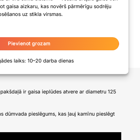
dojot gaisa aizkaru, kas novērš pārmērīgu sodrēju
osēšanos uz stikla virsmas.
 10kW L daudzums
Pievienot grozam
gādes laiks: 10–20 darba dienas
pakšdaļā ir gaisa ieplūdes atvere ar diametru 125
ams dūmvada pieslēgums, kas ļauj kamīnu pieslēgt