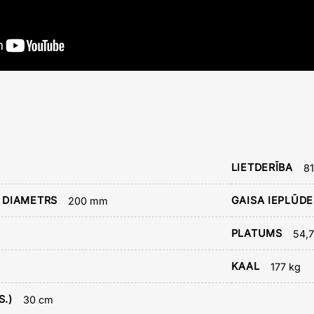
LIETDERĪBA
8
 DIAMETRS
GAISA IEPLŪD
200 mm
PLATUMS
54,
KAAL
177 kg
.)
30 cm