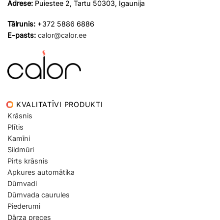
Adrese:
Puiestee 2, Tartu 50303, Igaunija
Tālrunis:
+372 5886 6886
E-pasts:
calor@calor.ee
KVALITATĪVI PRODUKTI
Krāsnis
Plītis
Kamīni
Sildmūri
Pirts krāsnis
Apkures automātika
Dūmvadi
Dūmvada caurules
Piederumi
Dārza preces