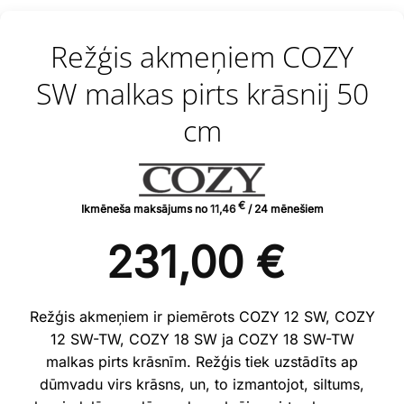
Režģis akmeņiem COZY
SW malkas pirts krāsnij 50
cm
€
Ikmēneša maksājums no
11,46
/ 24 mēnešiem
231,00
€
Režģis akmeņiem ir piemērots COZY 12 SW, COZY
12 SW-TW, COZY 18 SW ja COZY 18 SW-TW
malkas pirts krāsnīm. Režģis tiek uzstādīts ap
dūmvadu virs krāsns, un, to izmantojot, siltums,