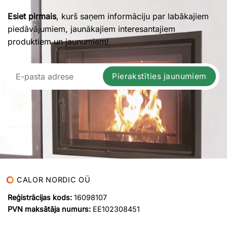
Esiet pirmais
, kurš saņem informāciju par labākajiem
piedāvājumiem, jaunākajiem interesantajiem
produktiem un jaunumiem!
Pierakstīties jaunumiem
CALOR NORDIC OÜ
Reģistrācijas kods:
16098107
PVN maksātāja numurs:
EE102308451