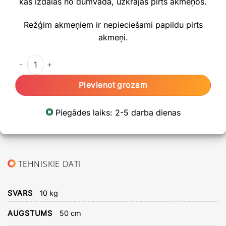
kas izdalās no dūmvada, uzkrājas pirts akmeņos.
Režģim akmeņiem ir nepieciešami papildu pirts
akmeņi.
Režģis akmeņiem COZY SW malkas pirts krāsnij 50 cm daud
Pievienot grozam
Piegādes laiks: 2-5 darba dienas
TEHNISKIE DATI
SVARS
10 kg
AUGSTUMS
50 cm