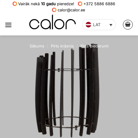
Skip
Vairāk nekā
10 gadu
pieredze!
+372 5886 6886
calor@calor.ee
to
content
LAT
Sākums
/
Pirts krāsnis
/
Pirts piederumi